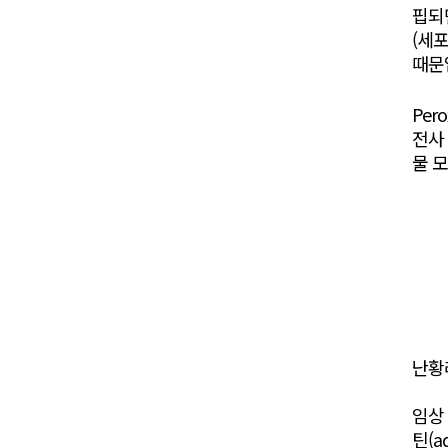
핍되
(세
때문
Per
전사 
물 
난황
임상
틴(a