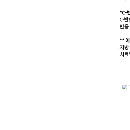
*C-
C-
반응
** 
지방
치료