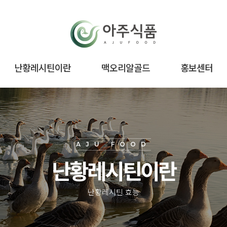
난황레시틴이란
맥오리알골드
홍보센터
AJU FOOD
난황레시틴이란
난황레시틴 효능