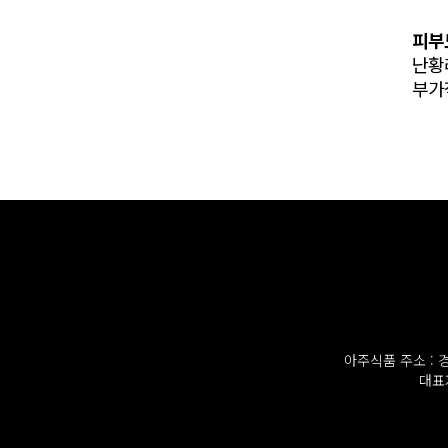
피부
난황
부가
아주식품 주소 : 경남
대표자