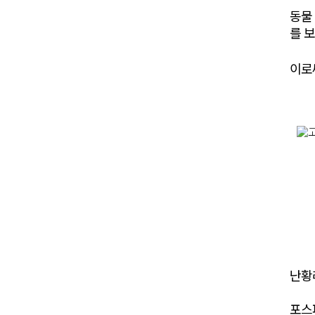
동물
를 
이로
난황
포스