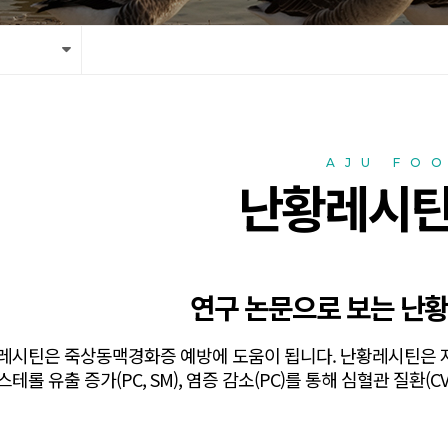
AJU FO
난황레시틴
연구 논문으로 보는 난
시틴은 죽상동맥경화증 예방에 도움이 됩니다. 난황레시틴은 지질 흡수 감
테롤 유출 증가(PC, SM), 염증 감소(PC)를 통해 심혈관 질환(C